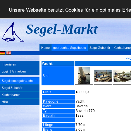
Unsere Webseite benutzt Cookies für ein optimales Erl
Segel-Markt
Home
gebrauchte Segelboote
Segel Zubehör
Yachtcharte
<<
Yacht
Inserieren
Login | Anmelden
Bild
Segelboote gebraucht
Segel Zubehör
Preis
18000,-€
Yachtcharter
Kategorie
Yacht
Hilfe
Werft
Bavaria
Typ
Bavaria 770
Baujahr
1982
Länge
7.70 m
Breite
2.65 m