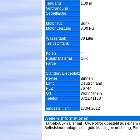
Tiefgang
1.30 m
Verdrängung
Segelfläche
Motor Typ
Buhk
Motor Leistung
8.00 PS
Wassertank
80 Liter
Treibstofftank
Kojen
4
Rumpf Material
GFK
Farbe
Standort/ Liegeplatz
Revier
Binnen
Land
Deutschland
PLZ
76744
Ort
Wörth/Rhein
Telefon
0721/41153
eingestellt am
17.04.2012
Weitere Informationen
Harbek-Alu-Trailer mit TÜV, Rollfock besteht aus einem P
Selbststeueranlage, sehr gute Mastlegevorrichtung, Bin