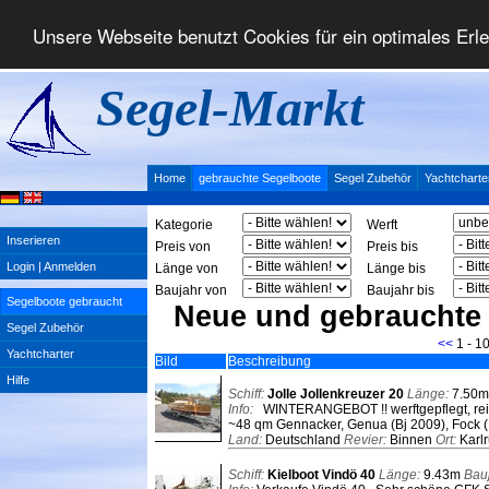
Unsere Webseite benutzt Cookies für ein optimales Erl
Segel-Markt
Home
gebrauchte Segelboote
Segel Zubehör
Yachtcharte
Kategorie
Werft
Inserieren
Preis von
Preis bis
Login | Anmelden
Länge von
Länge bis
Baujahr von
Baujahr bis
Segelboote gebraucht
Neue und gebrauchte
Segel Zubehör
<<
1 - 1
Yachtcharter
Bild
Beschreibung
Hilfe
Schiff:
Jolle Jollenkreuzer 20
Länge:
7.50
Info:
WINTERANGEBOT !! werftgepflegt, reic
~48 qm Gennacker, Genua (Bj 2009), Fock (D
Land:
Deutschland
Revier:
Binnen
Ort:
Karl
Schiff:
Kielboot Vindö 40
Länge:
9.43m
Bau