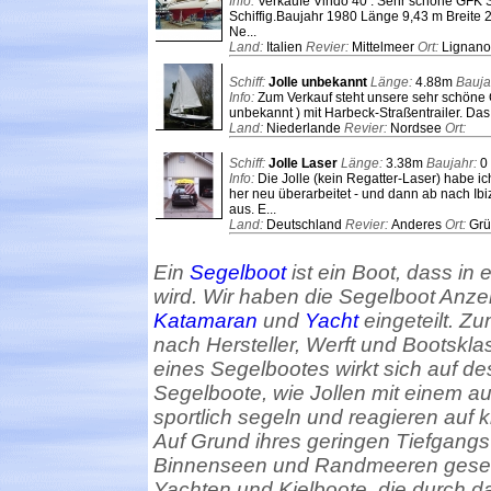
Info:
Verkaufe Vindö 40 . Sehr schöne GFK 
Schiffig.Baujahr 1980 Länge 9,43 m Breite 
Ne...
Land:
Italien
Revier:
Mittelmeer
Ort:
Lignano
Schiff:
Jolle unbekannt
Länge:
4.88m
Bauja
Info:
Zum Verkauf steht unsere sehr schöne G
unbekannt ) mit Harbeck-Straßentrailer. Das Bo
Land:
Niederlande
Revier:
Nordsee
Ort:
Schiff:
Jolle Laser
Länge:
3.38m
Baujahr:
0
Info:
Die Jolle (kein Regatter-Laser) habe
her neu überarbeitet - und dann ab nach Ibi
aus. E...
Land:
Deutschland
Revier:
Anderes
Ort:
Grü
Ein
Segelboot
ist ein Boot, dass in 
wird. Wir haben die Segelboot Anzei
Katamaran
und
Yacht
eingeteilt. Z
nach Hersteller, Werft und Bootsk
eines Segelbootes wirkt sich auf d
Segelboote, wie Jollen mit einem au
sportlich segeln und reagieren auf
Auf Grund ihres geringen Tiefgang
Binnenseen und Randmeeren gesege
Yachten und Kielboote, die durch d