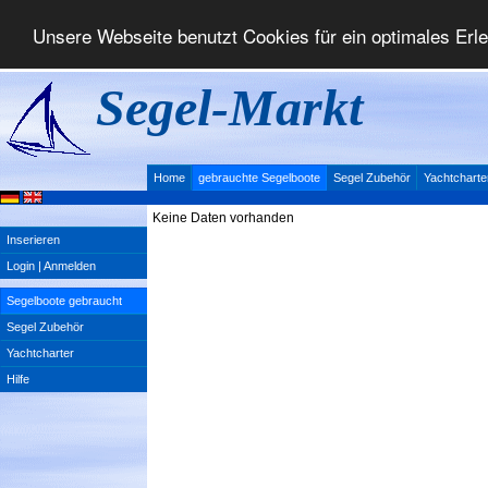
Unsere Webseite benutzt Cookies für ein optimales Erl
Segel-Markt
Home
gebrauchte Segelboote
Segel Zubehör
Yachtcharte
Keine Daten vorhanden
Inserieren
Login | Anmelden
Segelboote gebraucht
Segel Zubehör
Yachtcharter
Hilfe