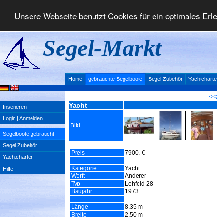
Unsere Webseite benutzt Cookies für ein optimales Erl
Segel-Markt
Home
gebrauchte Segelboote
Segel Zubehör
Yachtcharte
<<
Yacht
Inserieren
Login | Anmelden
Bild
Segelboote gebraucht
Segel Zubehör
Preis
7900,-€
Yachtcharter
Kategorie
Yacht
Hilfe
Werft
Anderer
Typ
Lehfeld 28
Baujahr
1973
Länge
8.35 m
Breite
2.50 m