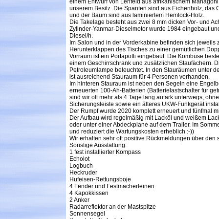
einem Entwurf von Lehfeld aus afrikanischem Mahagoni 
unserem Besitz. Die Spanten sind aus Eichenholz, das C
und der Baum sind aus laminiertem Hemlock-Holz.
Die Takelage besteht aus zwei 8 mm dicken Vor- und Ac
Zylinder-Yanmar-Dieselmotor wurde 1984 eingebaut und lä
Diesel/h.
Im Salon und in der Vorderkabine befinden sich jeweils
Herunterklappen des Tisches zu einer gemütlichen Dopp
Vorraum ist ein Portapotti eingebaut. Die Kombüse bes
einem Geschirrschrank und zusätzlichen Staufächern. 
Petroleumlampe beleuchtet. In den Stauräumen unter d
ist ausreichend Stauraum für 4 Personen vorhanden.
Im hinteren Stauraum ist neben den Segeln eine Engelbo
erneuerten 100-Ah-Batterien (Batterielastschalter für 
sind wir oft mehr als 4 Tage lang autark unterwegs, ohn
Sicherungsleiste sowie ein älteres UKW-Funkgerät install
Der Rumpf wurde 2020 komplett erneuert und fünfmal 
Der Aufbau wird regelmäßig mit Lacköl und weißem Lack 
oder unter einer Abdeckplane auf dem Trailer. Im Sommer
und reduziert die Wartungskosten erheblich :-))
Wir erhalten sehr oft positive Rückmeldungen über den 
Sonstige Ausstattung:
1 fest installierter Kompass
Echolot
Logbuch
Heckruder
Hufeisen-Rettungsboje
4 Fender und Festmacherleinen
4 Kapokkissen
2 Anker
Radarreflektor an der Mastspitze
Sonnensegel