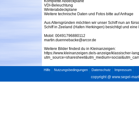
Komplette Abdeckplane
VDI-Beleuchtung
Winterabdeckplane
Weitere technische Daten und Fotos bitte auf Anfrage
Aus Altersgründen möchten wir unser Schiff nun an für
Schiff in Zeeland (Hafen Herkingen) besichtigt und ein
Mobil: 00491796880112
martin.duennebacke@arcor.de
Weitere Bilder findest du in Kleinanzeigen:
https://www.kleinanzeigen.de/s-anzeige/klassischer-l
utm_source=sharesheet&utm_medium=social&utm_camp
Hilfe
Nutzungsbedingungen
Datenschutz
Impressum
copyright @
www.segel-mar