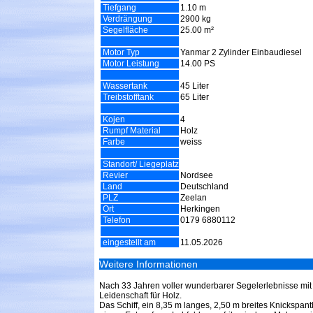
Tiefgang
1.10 m
Verdrängung
2900 kg
Segelfläche
25.00 m²
Motor Typ
Yanmar 2 Zylinder Einbaudiesel
Motor Leistung
14.00 PS
Wassertank
45 Liter
Treibstofftank
65 Liter
Kojen
4
Rumpf Material
Holz
Farbe
weiss
Standort/ Liegeplatz
Revier
Nordsee
Land
Deutschland
PLZ
Zeelan
Ort
Herkingen
Telefon
0179 6880112
eingestellt am
11.05.2026
Weitere Informationen
Nach 33 Jahren voller wunderbarer Segelerlebnisse mit 
Leidenschaft für Holz.
Das Schiff, ein 8,35 m langes, 2,50 m breites Knickspan