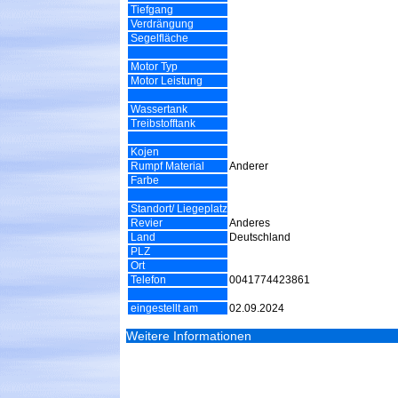
Tiefgang
Verdrängung
Segelfläche
Motor Typ
Motor Leistung
Wassertank
Treibstofftank
Kojen
Rumpf Material
Anderer
Farbe
Standort/ Liegeplatz
Revier
Anderes
Land
Deutschland
PLZ
Ort
Telefon
0041774423861
eingestellt am
02.09.2024
Weitere Informationen