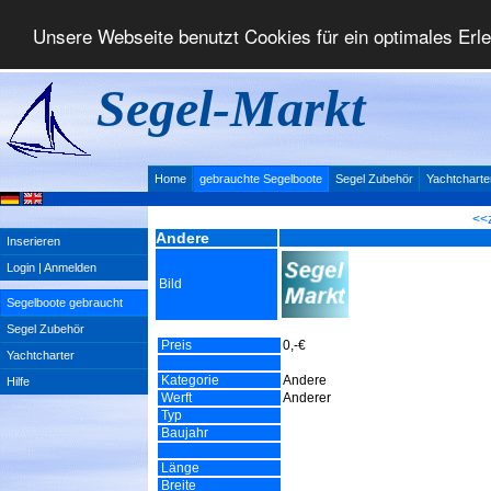
Unsere Webseite benutzt Cookies für ein optimales Erl
Segel-Markt
Home
gebrauchte Segelboote
Segel Zubehör
Yachtcharte
<<
Andere
Inserieren
Login | Anmelden
Bild
Segelboote gebraucht
Segel Zubehör
Preis
0,-€
Yachtcharter
Kategorie
Andere
Hilfe
Werft
Anderer
Typ
Baujahr
Länge
Breite