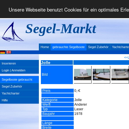
Unsere Webseite benutzt Cookies für ein optimales Erl
Segel-Markt
Home
gebrauchte Segelboote
Segel Zubehör
Yachtcharte
<<
Jolle
Inserieren
Login | Anmelden
Bild
Segelboote gebraucht
Segel Zubehör
Preis
0,-€
Yachtcharter
Kategorie
Jolle
Hilfe
Werft
Anderer
Typ
Laser
Baujahr
1978
Länge
Breite