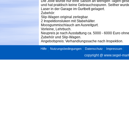
Die Jolle wurde nur eine Saison an wenigen Tagen gese
und hat praktisch keine Gebrauchsspuren. Seither wurd
Laser in der Garage im Gurtbett gelagert.
Zubehör:
Slip-Wagen original zerlegbar.
2 Inspektionsluken mit Stabehälter.
Moosgummischlauch am Ausreitgurt.
Vorleine, Lehrbuch.
Neupreis je nach Ausstattung ca. 5000 - 6000 Euro ohn
Zubehör und Slip-Wagen.
Angebotspreis: Verhandlungssache nach Inspektion.
Hilfe
Nutzungsbedingungen
Datenschutz
Impressum
copyright @
www.segel-mar