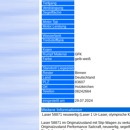
Tiefgang
Verdrängung
Segelfläche
Motor Typ
Motor Leistung
Wassertank
Treibstofftank
Kojen
Rumpf Material
GFK
Farbe
gelb-weiß
Standort/ Liegeplatz
Revier
Binnen
Land
Deutschland
PLZ
83607
Ort
Holzkirchen
Telefon
08242664
eingestellt am
29.07.2024
Weitere Informationen
Laser 58871 neuwertig (Laser 1 Ur-Laser, olympische K
Laser 58871 im Originalzustand mit Slip-Wagen zu verk
Originalzustand Performance Sailcraft, neuwertig, segelf