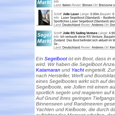
Info:
Land:
Italien
Revier:
Binnen
Ort:
Brenzone s
Schiff:
Jolle Laser
Länge:
0.00m
Baujahr:
0
Info:
Laser Segelboot (Standard) – Bastlerb
Sportliches Laser Segelboot (Standard) abz
Land:
Deutschland
Revier:
Anderes
Ort:
Do
Schiff:
Jolle RS Sailing Venture
Länge:
4.9
Info:
Ich verkaufe diese RS Venture, Baujahr
Zustand. Das Boot befindet sich aktuell im W
Se...
Land:
Deutschland
Revier:
Anderes
Ort:
Kem
Ein
Segelboot
ist ein Boot, dass in 
wird. Wir haben die Segelboot Anzei
Katamaran
und
Yacht
eingeteilt. Z
nach Hersteller, Werft und Bootsk
eines Segelbootes wirkt sich auf d
Segelboote, wie Jollen mit einem au
sportlich segeln und reagieren auf
Auf Grund ihres geringen Tiefgang
Binnenseen und Randmeeren gesege
Yachten und Kielboote, die durch d