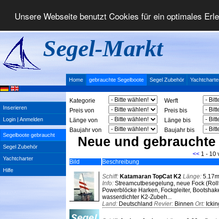
Unsere Webseite benutzt Cookies für ein optimales Erl
Segel-Markt
Home
gebrauchte Segelboote
Segel Zubehör
Yachtcharte
Kategorie
Werft
Inserieren
Preis von
Preis bis
Login | Anmelden
Länge von
Länge bis
Baujahr von
Baujahr bis
Segelboote gebraucht
Neue und gebrauchte
Segel Zubehör
<<
1 - 10
Yachtcharter
Bild
Beschreibung
Hilfe
Schiff:
Katamaran TopCat K2
Länge:
5.17
Info:
Streamcutbesegelung, neue Fock (Rollf
Powerblöcke Harken, Fockgleiter, Bootshake
wasserdichter K2-Zubeh...
Land:
Deutschland
Revier:
Binnen
Ort:
Ickin