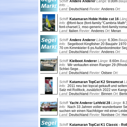
Schiff:
Andere Anderer
Länge:
0.00m
Bauj
Info:
...
Land:
Deutschland
Revier:
Anderes
Ort:
Schiff:
Katamaran Hobie Hobie cat 16
Län
Info:
@font-face {font-family:"Cambria Math";
font-charset:1; mso-generic-font-family:roman
Land:
Italien
Revier:
Anderes
Ort:
Meran
Schiff:
Andere Anderer
Länge:
6.30m
Bauj
Info:
Segelboot Kingfisher 20 Baujahr 1970 G
70 cm Kimmkieler 6 ps Außenbordmotor Segel
Land:
Deutschland
Revier:
Anderes
Ort:
Schiff:
Kielboot Anderer
Länge:
8.60m
Bauj
Info:
Wir verkaufen einen Ranger 29 (Rhodes
Schlei-Sege...
Land:
Deutschland
Revier:
Ostsee
Ort:
Schiff:
Katamaran TopCat K2 Streamcut
L
Info:
2011 neu bei topcat gekauft und selte
Satz mit Rollfock, zusätzlich 2022 von Kango
Land:
Deutschland
Revier:
Binnen
Ort:
Berli
Schiff:
Yacht Anderer Lehfeld 28
Länge:
8.
Info:
Nach 33 Jahren voller wunderbarer Seg
suchen wir einen Nachfolger mit einer Leidens
Land:
Deutschland
Revier:
Nordsee
Ort:
Her
Schiff:
Katamaran TopCat K1 Classic - Ro