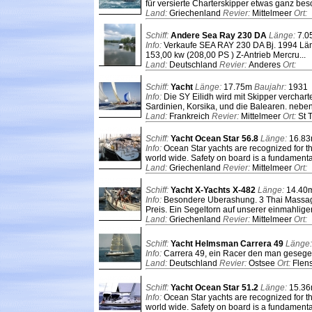
für versierte Charterskipper etwas ganz beso
Land:
Griechenland
Revier:
Mittelmeer
Ort:
Schiff:
Andere Sea Ray 230 DA
Länge:
7.
Info:
Verkaufe SEA RAY 230 DA Bj. 1994 Läng
153,00 kw (208,00 PS ) Z-Antrieb Mercru...
Land:
Deutschland
Revier:
Anderes
Ort:
Schiff:
Yacht
Länge:
17.75m
Baujahr:
1931
Info:
Die SY Eilidh wird mit Skipper vercharte
Sardinien, Korsika, und die Balearen. neben
Land:
Frankreich
Revier:
Mittelmeer
Ort:
St 
Schiff:
Yacht Ocean Star 56.8
Länge:
16.8
Info:
Ocean Star yachts are recognized for the
world wide. Safety on board is a fundamental
Land:
Griechenland
Revier:
Mittelmeer
Ort:
Schiff:
Yacht X-Yachts X-482
Länge:
14.40
Info:
Besondere Uberashung. 3 Thai Massage
Preis. Ein Segeltorn auf unserer einmahligen
Land:
Griechenland
Revier:
Mittelmeer
Ort:
Schiff:
Yacht Helmsman Carrera 49
Länge
Info:
Carrera 49, ein Racer den man gesegel
Land:
Deutschland
Revier:
Ostsee
Ort:
Flen
Schiff:
Yacht Ocean Star 51.2
Länge:
15.3
Info:
Ocean Star yachts are recognized for the
world wide. Safety on board is a fundamental