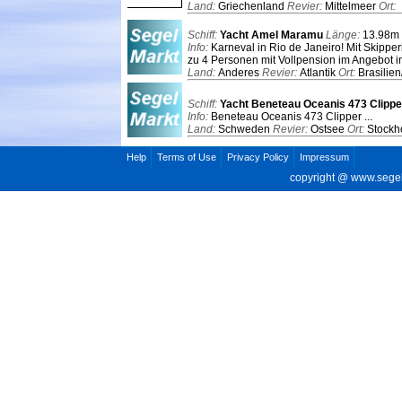
Land:
Griechenland
Revier:
Mittelmeer
Ort:
Schiff:
Yacht Amel Maramu
Länge:
13.98m
Info:
Karneval in Rio de Janeiro! Mit Skipp
zu 4 Personen mit Vollpension im Angebot in 
Land:
Anderes
Revier:
Atlantik
Ort:
Brasilien
Schiff:
Yacht Beneteau Oceanis 473 Clipp
Info:
Beneteau Oceanis 473 Clipper ...
Land:
Schweden
Revier:
Ostsee
Ort:
Stockh
Help
Terms of Use
Privacy Policy
Impressum
copyright @
www.segel