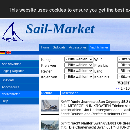
This website uses cookies to ensure you get the best 
Sail-Market
Home
Sailboats
Accessories
Yachtcharter
Kategorie
Werft
Add Advertise
Preis von
Preis bis
Login | Register
Revier
Land
Kojen von
Kojen bis
Sailboats
Yach
Accessories
<<
1 - 10
Picture
Description
Yachtcharter
Help
Schiff:
Yacht Jeanneau Sun Odyssey 45.2 
Info:
MITSEGELN IN KROATIEN Erleben sie e
komfortablen 14m Hochseeyacht der Luxuskl
Land:
Deutschland
Revier:
Mittelmeer
Ort:
Schiff:
Yacht Nautor Swan 651/001 GF des
Info:
Die Charteryacht Swan 651 "FUTURO